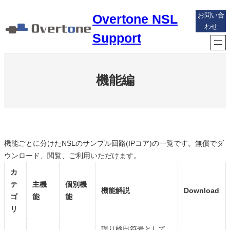
内
Overtone NSL
お問い合
容
わせ
を
Support
ス
キ
ッ
機能編
プ
機能ごとに分けたNSLのサンプル回路(IPコア)の一覧です。無償でダ
ウンロード、閲覧、ご利用いただけます。
カ
テ
主機
個別機
機能解説
Download
ゴ
能
能
リ
誤り検出符号として