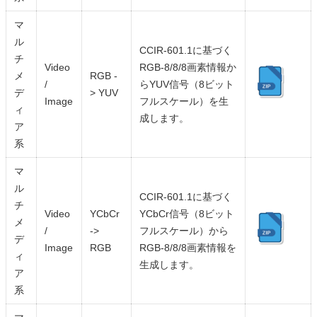
マ
ル
CCIR-601.1に基づく
チ
Video
RGB-8/8/8画素情報か
メ
RGB -
/
らYUV信号（8ビット
デ
> YUV
Image
フルスケール）を生
ィ
成します。
ア
系
マ
ル
CCIR-601.1に基づく
チ
Video
YCbCr
YCbCr信号（8ビット
メ
/
->
フルスケール）から
デ
Image
RGB
RGB-8/8/8画素情報を
ィ
生成します。
ア
系