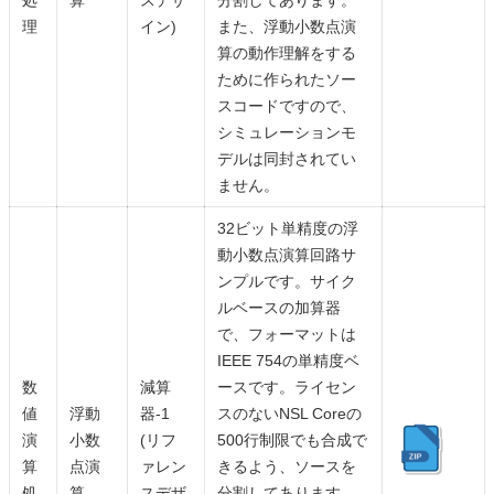
処
算
スデザ
分割してあります。
理
イン)
また、浮動小数点演
算の動作理解をする
ために作られたソー
スコードですので、
シミュレーションモ
デルは同封されてい
ません。
32ビット単精度の浮
動小数点演算回路サ
ンプルです。サイク
ルベースの加算器
で、フォーマットは
IEEE 754の単精度ベ
数
減算
ースです。ライセン
値
浮動
器-1
スのないNSL Coreの
演
小数
(リフ
500行制限でも合成で
算
点演
ァレン
きるよう、ソースを
処
算
スデザ
分割してあります。