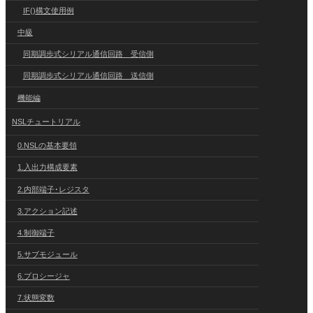
IF()構文使用例
中級
同期調歩式シリアル通信回路 受信側
同期調歩式シリアル通信回路 送信側
機能編
NSLチュートリアル
0.NSLの基本要領
1.入出力構成要素
2.内部端子･レジスタ
3.アクション記述
4.制御端子
5.サブモジュール
6.プロシージャ
7.状態変数