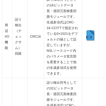
の16ビットデータ
長・巡回冗長検査回
路モジュールです。
誤り
生成多項式はCRC-
周
検出
16-CCITTで規定され
辺
（チ
ている0×1021をデフ
I/O
ェッ
CRC16
ォルトの値として設
機
クサ
定していますが、
能
ム）
NSLソースコード内
回路
のパラメータ宣言部
を変更することで他
の生成多項式を使用
できます。
誤り検出符号として
の32ビットデータ
長・巡回冗長検査回
路モジュールです。
生成多項式はCRC-