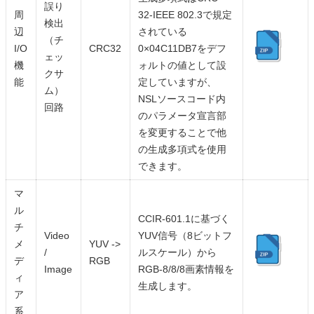
誤り
周
32-IEEE 802.3で規定
検出
辺
されている
（チ
I/O
CRC32
0×04C11DB7をデフ
ェッ
機
ォルトの値として設
クサ
能
定していますが、
ム）
NSLソースコード内
回路
のパラメータ宣言部
を変更することで他
の生成多項式を使用
できます。
マ
ル
CCIR-601.1に基づく
チ
Video
YUV信号（8ビットフ
メ
YUV ->
/
ルスケール）から
デ
RGB
Image
RGB-8/8/8画素情報を
ィ
生成します。
ア
系