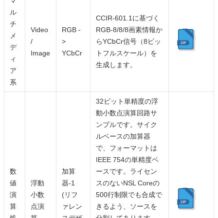
マ
ル
CCIR-601.1に基づく
チ
Video
RGB -
RGB-8/8/8画素情報か
メ
/
>
らYCbCr信号（8ビッ
デ
Image
YCbCr
トフルスケール）を
ィ
生成します。
ア
系
32ビット単精度の浮
動小数点演算回路サ
ンプルです。サイク
ルベースの加算器
で、フォーマットは
IEEE 754の単精度ベ
数
加算
ースです。ライセン
値
浮動
器-1
スのないNSL Coreの
演
小数
(リフ
500行制限でも合成で
算
点演
ァレン
きるよう、ソースを