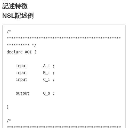
記述特徴
NSL記述例
/* 
**************************************************
********** */

declare AOI {

    input       A_i ;

    input       B_i ;

    input       C_i ;

    output      Q_o ;

}

/* 
**************************************************