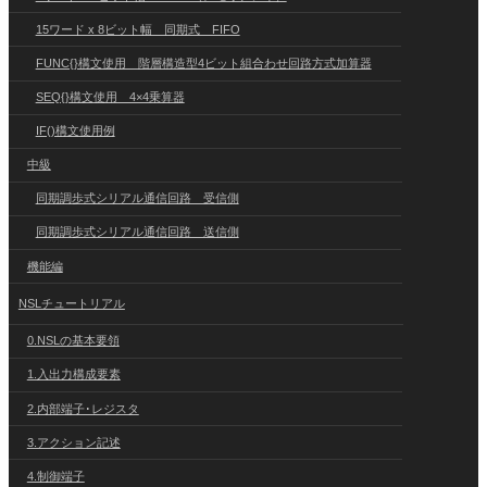
15ワード x 8ビット幅 同期式 FIFO
FUNC{}構文使用 階層構造型4ビット組合わせ回路方式加算器
SEQ{}構文使用 4×4乗算器
IF()構文使用例
中級
同期調歩式シリアル通信回路 受信側
同期調歩式シリアル通信回路 送信側
機能編
NSLチュートリアル
0.NSLの基本要領
1.入出力構成要素
2.内部端子･レジスタ
3.アクション記述
4.制御端子