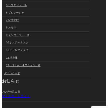
5.サブモジュール
6.プロシージャ
7.状態変数
8.メモリ
9.インターフェース
10.システムタスク
11.ディレクティブ
12.構造体
13.NSL Core オプション一覧
ダウンロード
お知らせ
2024年6月10日
NSLサポートサイト