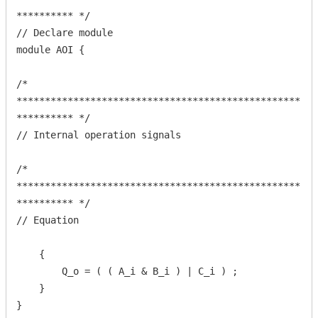
********** */

// Declare module

module AOI {

/* 
**************************************************
********** */

// Internal operation signals

/* 
**************************************************
********** */

// Equation

    {

        Q_o = ( ( A_i & B_i ) | C_i ) ;

    }

}
