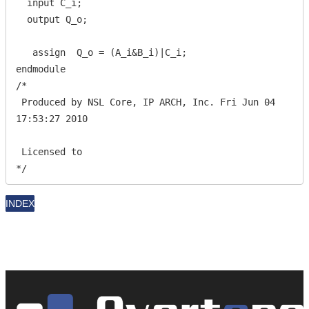
  input C_i;

  output Q_o;

   assign  Q_o = (A_i&B_i)|C_i;

endmodule

/*

 Produced by NSL Core, IP ARCH, Inc. Fri Jun 04 
17:53:27 2010

 Licensed to

*/
INDEX