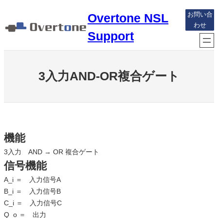
内
Overtone NSL
お問い合
容
わせ
を
Support
ス
キ
ッ
3入力AND-OR複合ゲート
プ
機能
3入力 AND → OR 複合ゲート
信号機能
A_i ＝ 入力信号A
B_i ＝ 入力信号B
C_i ＝ 入力信号C
Q_o ＝ 出力