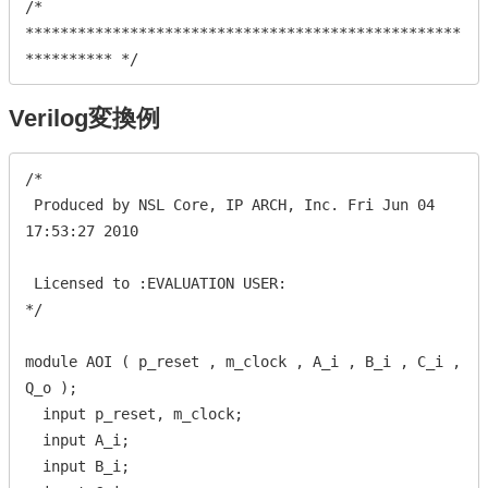
/* 
**************************************************
********** */
Verilog変換例
/*

 Produced by NSL Core, IP ARCH, Inc. Fri Jun 04 
17:53:27 2010

 Licensed to :EVALUATION USER:

*/

module AOI ( p_reset , m_clock , A_i , B_i , C_i , 
Q_o );

  input p_reset, m_clock;

  input A_i;

  input B_i;
