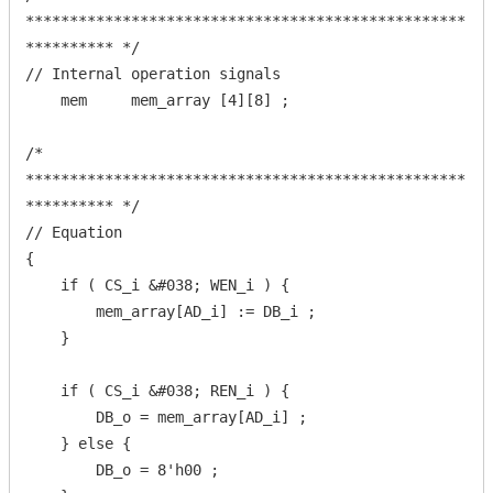
**************************************************
********** */

// Internal operation signals

    mem     mem_array [4][8] ;

/* 
**************************************************
********** */

// Equation

{

    if ( CS_i &#038; WEN_i ) {

        mem_array[AD_i] := DB_i ;

    }

    if ( CS_i &#038; REN_i ) {

        DB_o = mem_array[AD_i] ;

    } else {

        DB_o = 8'h00 ;
