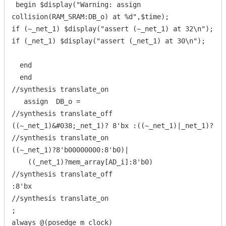
 begin $display("Warning: assign 
collision(RAM_SRAM:DB_o) at %d",$time);

if (~_net_1) $display("assert (~_net_1) at 32\n");

if (_net_1) $display("assert (_net_1) at 30\n");

  end

  end

//synthesis translate_on

   assign  DB_o =

//synthesis translate_off

((~_net_1)&#038;_net_1)? 8'bx :((~_net_1)|_net_1)?

//synthesis translate_on

((~_net_1)?8'b00000000:8'b0)|

    ((_net_1)?mem_array[AD_i]:8'b0)

//synthesis translate_off

:8'bx

//synthesis translate_on

;

always @(posedge m_clock)
