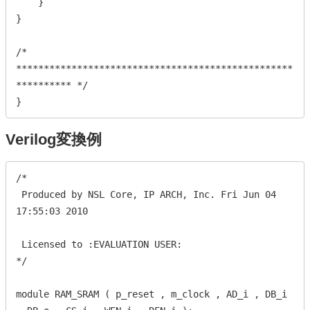
    }

}

/* 
**************************************************
********** */

}
Verilog変換例
/*

 Produced by NSL Core, IP ARCH, Inc. Fri Jun 04 
17:55:03 2010

 Licensed to :EVALUATION USER:

*/

module RAM_SRAM ( p_reset , m_clock , AD_i , DB_i 