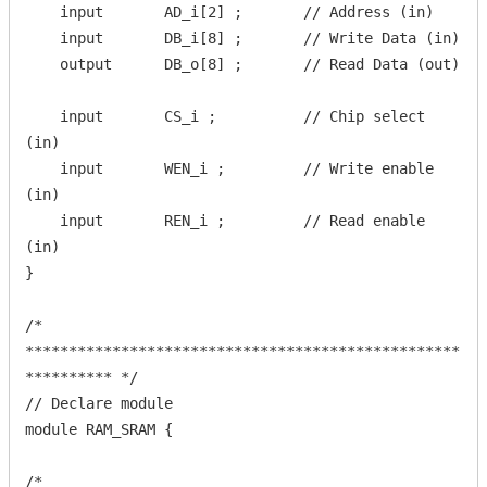
    input       AD_i[2] ;       // Address (in)

    input       DB_i[8] ;       // Write Data (in)

    output      DB_o[8] ;       // Read Data (out)

    input       CS_i ;          // Chip select 
(in)

    input       WEN_i ;         // Write enable 
(in)

    input       REN_i ;         // Read enable 
(in)

}

/* 
**************************************************
********** */

// Declare module

module RAM_SRAM {

/* 