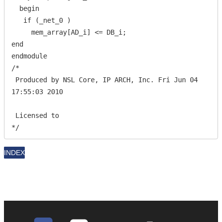
  begin

   if (_net_0 )

     mem_array[AD_i] <= DB_i;

end

endmodule

/*

 Produced by NSL Core, IP ARCH, Inc. Fri Jun 04 
17:55:03 2010

 Licensed to

*/
INDEX