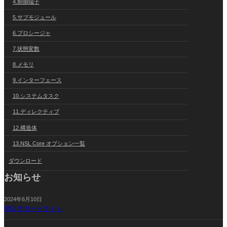
4.制御端子
5.サブモジュール
6.プロシージャ
7.状態変数
8.メモリ
9.インターフェース
10.システムタスク
11.ディレクティブ
12.構造体
13.NSL Core オプション一覧
ダウンロード
お知らせ
2024年6月10日
NSLサポートサイト