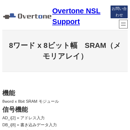
内
Overtone NSL
お問い合
容
わせ
を
Support
ス
キ
ッ
8ワード x 8ビット幅 SRAM（メ
プ
モリアレイ）
機能
8word x 8bit SRAM モジュール
信号機能
AD_i[2] = アドレス入力
DB_i[8] = 書き込みデータ入力