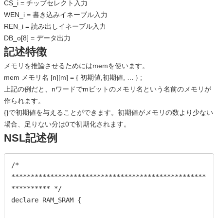
CS_i = チップセレクト入力
WEN_i = 書き込みイネーブル入力
REN_i = 読み出しイネーブル入力
DB_o[8] = データ出力
記述特徴
メモリを推論させるためにはmemを使います。
mem メモリ名 [n][m] = { 初期値,初期値, … } ;
上記の例だと、nワードでmビットのメモリ名という名前のメモリが
作られます。
{}で初期値を与えることができます。初期値がメモリの数より少ない
場合、足りない分は0で初期化されます。
NSL記述例
/* 
**************************************************
********** */

declare RAM_SRAM {
