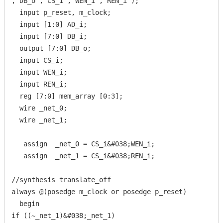
, DB_o , CS_i , WEN_i , REN_i );

  input p_reset, m_clock;

  input [1:0] AD_i;

  input [7:0] DB_i;

  output [7:0] DB_o;

  input CS_i;

  input WEN_i;

  input REN_i;

  reg [7:0] mem_array [0:3];

  wire _net_0;

  wire _net_1;

   assign  _net_0 = CS_i&#038;WEN_i;

   assign  _net_1 = CS_i&#038;REN_i;

//synthesis translate_off

always @(posedge m_clock or posedge p_reset)

  begin

if ((~_net_1)&#038;_net_1)
