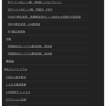
8ワード x 8ビット幅 SRAM（メモリアレイ）
15ワード x 8ビット幅 同期式 FIFO
FUNC{}構文使用 階層構造型4ビット組合わせ回路方式加算器
SEQ{}構文使用 4×4乗算器
IF()構文使用例
中級
同期調歩式シリアル通信回路 受信側
同期調歩式シリアル通信回路 送信側
機能編
NSLチュートリアル
0.NSLの基本要領
1.入出力構成要素
2.内部端子･レジスタ
3.アクション記述