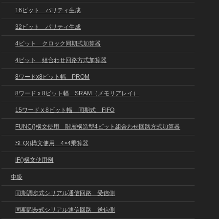
16ビット パリティ生成
32ビット パリティ生成
4ビット クロック同期式加算器
4ビット 組合わせ回路方式加算器
8ワードx8ビット幅 PROM
8ワード x 8ビット幅 SRAM（メモリアレイ）
15ワード x 8ビット幅 同期式 FIFO
FUNC{}構文使用 階層構造型4ビット組合わせ回路方式加算器
SEQ{}構文使用 4×4乗算器
IF()構文使用例
中級
同期調歩式シリアル通信回路 受信側
同期調歩式シリアル通信回路 送信側