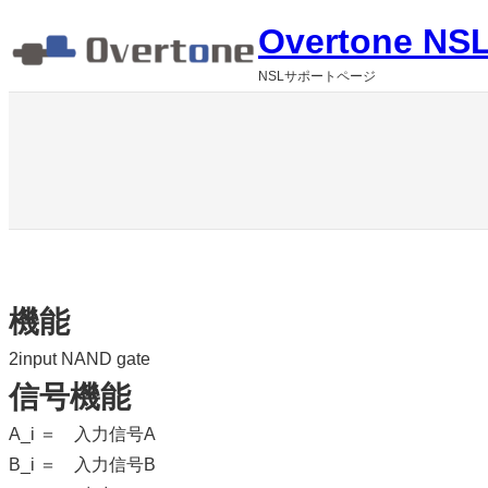
内
Overtone NSL
容
NSLサポートページ
を
ス
キ
ッ
プ
機能
2input NAND gate
信号機能
A_i ＝ 入力信号A
B_i ＝ 入力信号B