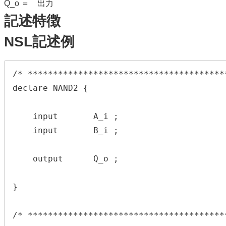
Q_o ＝ 出力
記述特徴
NSL記述例
/* ***************************************
declare NAND2 {

    input       A_i ;

    input       B_i ;

    output      Q_o ;

}

/* ***************************************