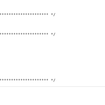
********************* */

********************* */

********************* */