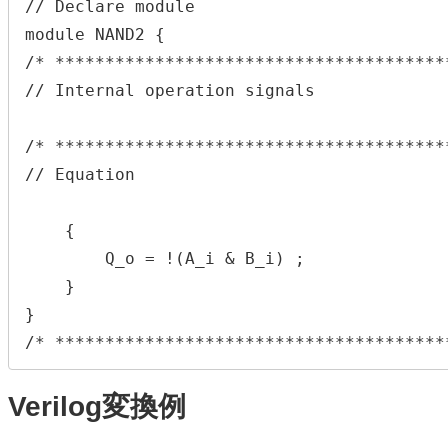
// Declare module

module NAND2 {

/* ***************************************
// Internal operation signals

/* ***************************************
// Equation

    {

        Q_o = !(A_i & B_i) ;

    }

}

/* ***************************************
Verilog変換例