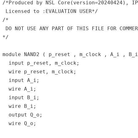
/*Produced by NSL Core(version=20240424), IP
 Licensed to :EVALUATION USER*/

/*

 DO NOT USE ANY PART OF THIS FILE FOR COMMERCIAL PRODUCTS.

*/

module NAND2 ( p_reset , m_clock , A_i , B_i
  input p_reset, m_clock;

  wire p_reset, m_clock;

  input A_i;

  wire A_i;

  input B_i;

  wire B_i;

  output Q_o;

  wire Q_o;
