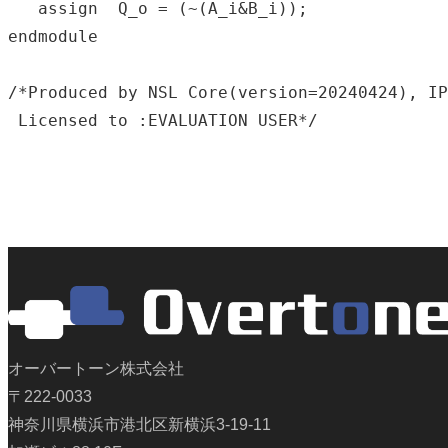
   assign  Q_o = (~(A_i&B_i));

endmodule

/*Produced by NSL Core(version=20240424), IP
 Licensed to :EVALUATION USER*/
オーバートーン株式会社
〒222-0033
神奈川県横浜市港北区新横浜3-19-11