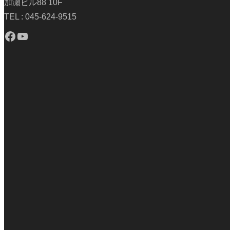
加瀬ビル88 10F
TEL : 045-624-9515
Facebook
YouTube