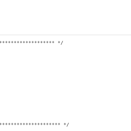
******************* */

********************* */
