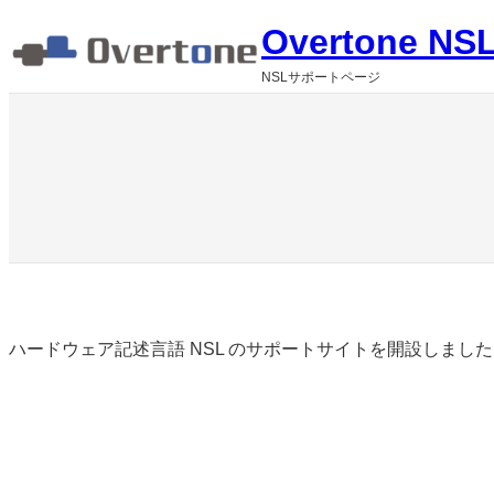
内
Overtone NSL
容
NSLサポートページ
を
ス
キ
ッ
プ
ハードウェア記述言語 NSL のサポートサイトを開設しまし