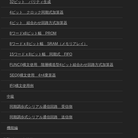
32ビット パリティ生成
4ビット クロック同期式加算器
4ビット 組合わせ回路方式加算器
8ワードx8ビット幅 PROM
8ワード x 8ビット幅 SRAM（メモリアレイ）
15ワード x 8ビット幅 同期式 FIFO
FUNC{}構文使用 階層構造型4ビット組合わせ回路方式加算器
SEQ{}構文使用 4×4乗算器
IF()構文使用例
中級
同期調歩式シリアル通信回路 受信側
同期調歩式シリアル通信回路 送信側
機能編