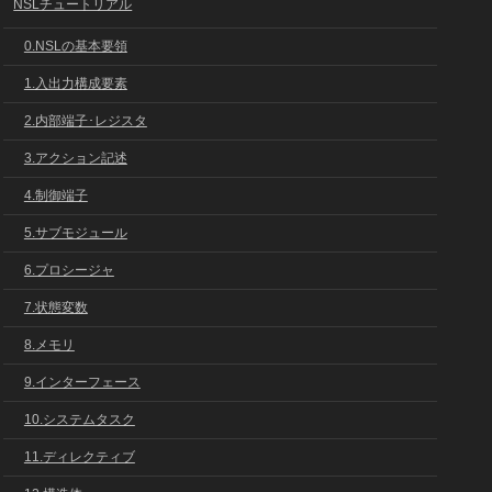
NSLチュートリアル
0.NSLの基本要領
1.入出力構成要素
2.内部端子･レジスタ
3.アクション記述
4.制御端子
5.サブモジュール
6.プロシージャ
7.状態変数
8.メモリ
9.インターフェース
10.システムタスク
11.ディレクティブ