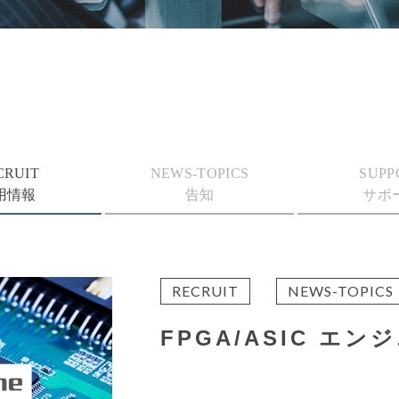
CRUIT
NEWS-TOPICS
SUPP
用情報
告知
サポ
RECRUIT
NEWS-TOPICS
FPGA/ASIC エ