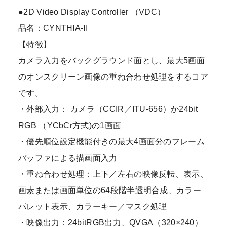
●2D Video Display Controller （VDC）
品名：CYNTHIA-II
【特徴】
カメラ入力をバックグラウンド面とし、最大5画面
のオンスクリーン画像の重ね合わせ処理をするコア
です。
・外部入力： カメラ（CCIR／ITU-656）か24bit
RGB （YCbCr方式)の1画面
・優先順位設定機能付きの最大4画面分のフレーム
バッファによる描画面入力
・重ね合わせ処理：上下／左右の映像反転、表示、
画素または画面単位の64段階半透明合成、カラー
パレット表示、カラーキー／マスク処理
・映像出力：24bitRGB出力、QVGA（320×240）