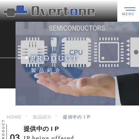
MENU
PRODUCT
製品紹介
HOME
製品紹介
提供中の ​I P
提供中の ​I P
IP being offered